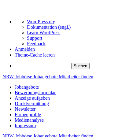
Über
WordPress.org
WordPress
Dokumentation (engl.)
Learn WordPress
Support
Feedback
Anmelden
Theme-Cache leeren
Suchen
Zum
NRW
Jobbörse
Jobangebote
Mitarbeiter
finden
Inhalt
Jobangebote
springen
Bewerbungsformular
Anzeige aufgeben
Direktvermittlung
Newsletter
Firmenprofile
Medienanalyse
Impressum
NRW
Jobbörse
Jobangebote
Mitarbeiter
finden