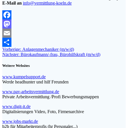
E-Mail an
info@vermittlung-koeln.de
Facebook
Mastodon
Email
Beitragsnavigation
Vorheriger
Vorherige:
Anlagenmechaniker (m/w/d)
Teilen
Nächster
Beitrag:
Nächster:
Bürokaufmann/-frau, Bürohilfskraft (m/w/d)
Beitrag:
Weitere Websites
www.kumpelsupport.de
Werde headhunter und hilf Freunden
www.pav-arbeitsvermittlung.de
Private Arbeitsvermittlung /Profi Bewerbungsmappen
www.digit-it.de
Digitalisierungen Video, Foto, Firmenarchive
www.jobs-markt.de
b2b für Mitarbeiterprofis (hr Personaler...)