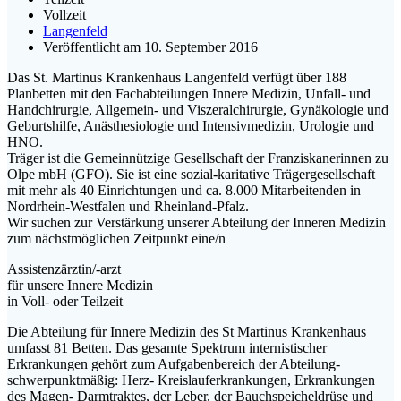
Vollzeit
Langenfeld
Veröffentlicht am 10. September 2016
Das St. Martinus Krankenhaus Langenfeld verfügt über 188
Planbetten mit den Fachabteilungen Innere Medizin, Unfall- und
Handchirurgie, Allgemein- und Viszeralchirurgie, Gynäkologie und
Geburtshilfe, Anästhesiologie und Intensivmedizin, Urologie und
HNO.
Träger ist die Gemeinnützige Gesellschaft der Franziskanerinnen zu
Olpe mbH (GFO). Sie ist eine sozial-karitative Trägergesellschaft
mit mehr als 40 Einrichtungen und ca. 8.000 Mitarbeitenden in
Nordrhein-Westfalen und Rheinland-Pfalz.
Wir suchen zur Verstärkung unserer Abteilung der Inneren Medizin
zum nächstmöglichen Zeitpunkt eine/n
Assistenzärztin/-arzt
für unsere Innere Medizin
in Voll- oder Teilzeit
Die Abteilung für Innere Medizin des St Martinus Krankenhaus
umfasst 81 Betten. Das gesamte Spektrum internistischer
Erkrankungen gehört zum Aufgabenbereich der Abteilung-
schwerpunktmäßig: Herz- Kreislauferkrankungen, Erkrankungen
des Magen- Darmtraktes, der Leber, der Bauchspeicheldrüse und