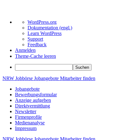
Über
WordPress.org
WordPress
Dokumentation (engl.)
Learn WordPress
Support
Feedback
Anmelden
Theme-Cache leeren
Suchen
Zum
NRW
Jobbörse
Jobangebote
Mitarbeiter
finden
Inhalt
Jobangebote
springen
Bewerbungsformular
Anzeige aufgeben
Direktvermittlung
Newsletter
Firmenprofile
Medienanalyse
Impressum
NRW
Jobbörse
Jobangebote
Mitarbeiter
finden