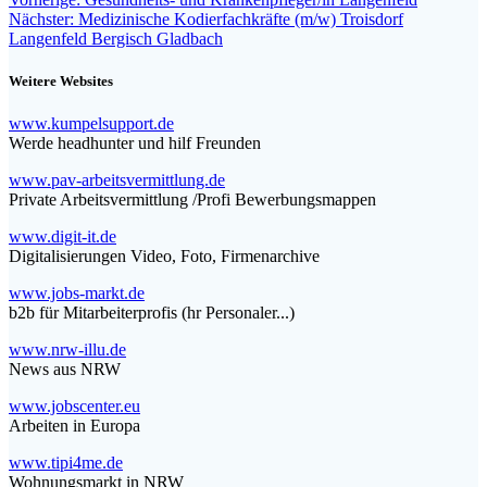
Beitragsnavigation
Teilen
Nächster
Beitrag:
Nächster:
Medizinische Kodierfachkräfte (m/w) Troisdorf
Beitrag:
Langenfeld Bergisch Gladbach
Weitere Websites
www.kumpelsupport.de
Werde headhunter und hilf Freunden
www.pav-arbeitsvermittlung.de
Private Arbeitsvermittlung /Profi Bewerbungsmappen
www.digit-it.de
Digitalisierungen Video, Foto, Firmenarchive
www.jobs-markt.de
b2b für Mitarbeiterprofis (hr Personaler...)
www.nrw-illu.de
News aus NRW
www.jobscenter.eu
Arbeiten in Europa
www.tipi4me.de
Wohnungsmarkt in NRW