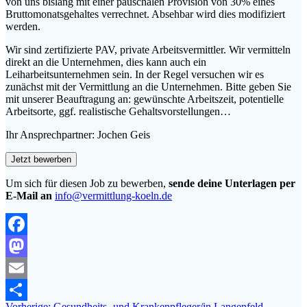
von uns bislang mit einer pauschalen Provision von 30% eines
Bruttomonatsgehaltes verrechnet. Absehbar wird dies modifiziert
werden.
Wir sind zertifizierte PAV, private Arbeitsvermittler. Wir vermitteln
direkt an die Unternehmen, dies kann auch ein
Leiharbeitsunternehmen sein. In der Regel versuchen wir es
zunächst mit der Vermittlung an die Unternehmen. Bitte geben Sie
mit unserer Beauftragung an: gewünschte Arbeitszeit, potentielle
Arbeitsorte, ggf. realistische Gehaltsvorstellungen…
Ihr Ansprechpartner: Jochen Geis
Um sich für diesen Job zu bewerben,
sende deine Unterlagen per
E-Mail an
info@vermittlung-koeln.de
Facebook
Mastodon
Email
Vorheriger
Vorherige:
Gesundheits- und Krankenpfleger/in Langenfeld