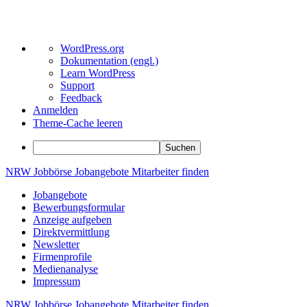
Über
WordPress.org
WordPress
Dokumentation (engl.)
Learn WordPress
Support
Feedback
Anmelden
Theme-Cache leeren
Suchen
Zum
NRW
Jobbörse
Jobangebote
Mitarbeiter
finden
Inhalt
Jobangebote
springen
Bewerbungsformular
Anzeige aufgeben
Direktvermittlung
Newsletter
Firmenprofile
Medienanalyse
Impressum
NRW
Jobbörse
Jobangebote
Mitarbeiter
finden