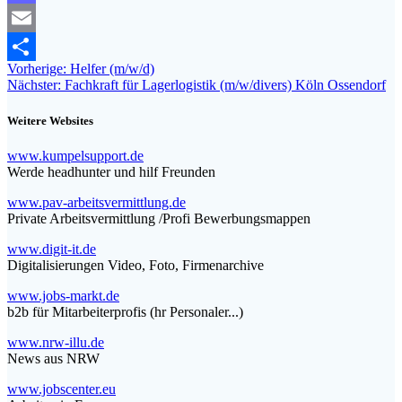
Mastodon
Email
Beitragsnavigation
Vorheriger
Vorherige:
Helfer (m/w/d)
Teilen
Nächster
Beitrag:
Nächster:
Fachkraft für Lagerlogistik (m/w/divers) Köln Ossendorf
Beitrag:
Weitere Websites
www.kumpelsupport.de
Werde headhunter und hilf Freunden
www.pav-arbeitsvermittlung.de
Private Arbeitsvermittlung /Profi Bewerbungsmappen
www.digit-it.de
Digitalisierungen Video, Foto, Firmenarchive
www.jobs-markt.de
b2b für Mitarbeiterprofis (hr Personaler...)
www.nrw-illu.de
News aus NRW
www.jobscenter.eu