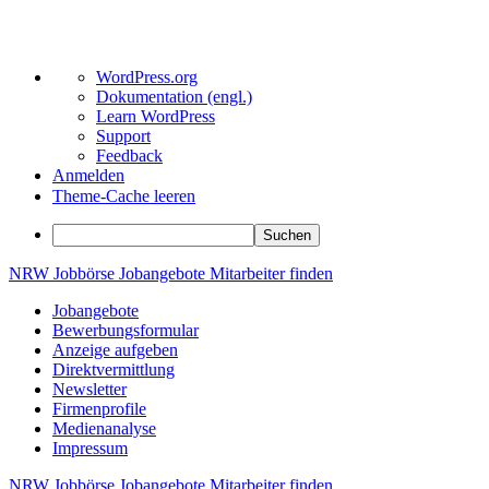
Über
WordPress.org
WordPress
Dokumentation (engl.)
Learn WordPress
Support
Feedback
Anmelden
Theme-Cache leeren
Suchen
Zum
NRW
Jobbörse
Jobangebote
Mitarbeiter
finden
Inhalt
Jobangebote
springen
Bewerbungsformular
Anzeige aufgeben
Direktvermittlung
Newsletter
Firmenprofile
Medienanalyse
Impressum
NRW
Jobbörse
Jobangebote
Mitarbeiter
finden