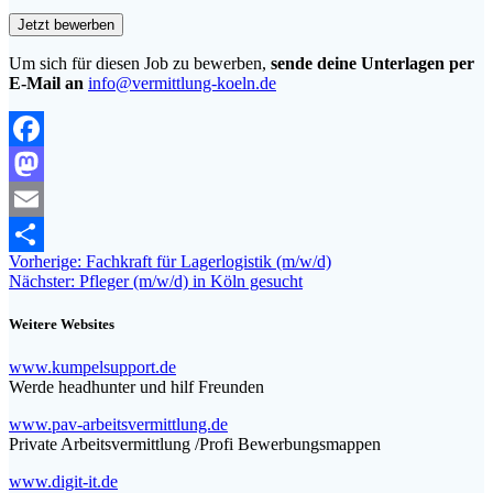
Um sich für diesen Job zu bewerben,
sende deine Unterlagen per
E-Mail an
info@vermittlung-koeln.de
Facebook
Mastodon
Email
Beitragsnavigation
Vorheriger
Vorherige:
Fachkraft für Lagerlogistik (m/w/d)
Teilen
Nächster
Beitrag:
Nächster:
Pfleger (m/w/d) in Köln gesucht
Beitrag:
Weitere Websites
www.kumpelsupport.de
Werde headhunter und hilf Freunden
www.pav-arbeitsvermittlung.de
Private Arbeitsvermittlung /Profi Bewerbungsmappen
www.digit-it.de