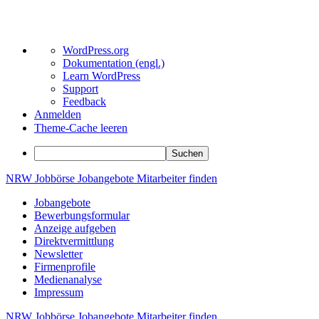
Über
WordPress.org
WordPress
Dokumentation (engl.)
Learn WordPress
Support
Feedback
Anmelden
Theme-Cache leeren
Suchen
Zum
NRW
Jobbörse
Jobangebote
Mitarbeiter
finden
Inhalt
Jobangebote
springen
Bewerbungsformular
Anzeige aufgeben
Direktvermittlung
Newsletter
Firmenprofile
Medienanalyse
Impressum
NRW
Jobbörse
Jobangebote
Mitarbeiter
finden