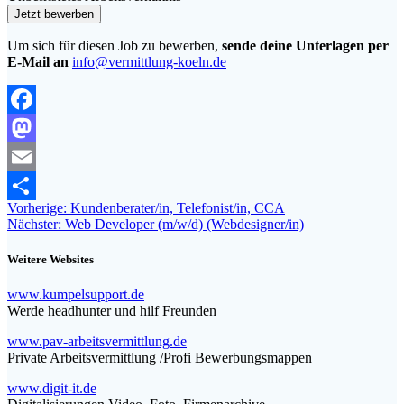
Um sich für diesen Job zu bewerben,
sende deine Unterlagen per
E-Mail an
info@vermittlung-koeln.de
Facebook
Mastodon
Email
Beitragsnavigation
Vorheriger
Vorherige:
Kundenberater/in, Telefonist/in, CCA
Teilen
Nächster
Beitrag:
Nächster:
Web Developer (m/w/d) (Webdesigner/in)
Beitrag:
Weitere Websites
www.kumpelsupport.de
Werde headhunter und hilf Freunden
www.pav-arbeitsvermittlung.de
Private Arbeitsvermittlung /Profi Bewerbungsmappen
www.digit-it.de