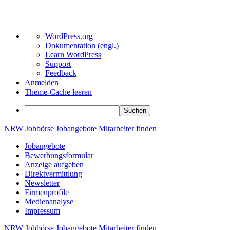
Über
WordPress.org
WordPress
Dokumentation (engl.)
Learn WordPress
Support
Feedback
Anmelden
Theme-Cache leeren
Suchen
Zum
NRW
Jobbörse
Jobangebote
Mitarbeiter
finden
Inhalt
Jobangebote
springen
Bewerbungsformular
Anzeige aufgeben
Direktvermittlung
Newsletter
Firmenprofile
Medienanalyse
Impressum
NRW
Jobbörse
Jobangebote
Mitarbeiter
finden