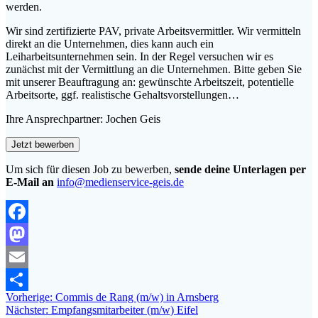
werden.
Wir sind zertifizierte PAV, private Arbeitsvermittler. Wir vermitteln
direkt an die Unternehmen, dies kann auch ein
Leiharbeitsunternehmen sein. In der Regel versuchen wir es
zunächst mit der Vermittlung an die Unternehmen. Bitte geben Sie
mit unserer Beauftragung an: gewünschte Arbeitszeit, potentielle
Arbeitsorte, ggf. realistische Gehaltsvorstellungen…
Ihre Ansprechpartner: Jochen Geis
Um sich für diesen Job zu bewerben,
sende deine Unterlagen per
E-Mail an
info@medienservice-geis.de
Facebook
Mastodon
Email
Beitragsnavigation
Vorheriger
Vorherige:
Commis de Rang (m/w) in Arnsberg
Teilen
Nächster
Beitrag:
Nächster:
Empfangsmitarbeiter (m/w) Eifel