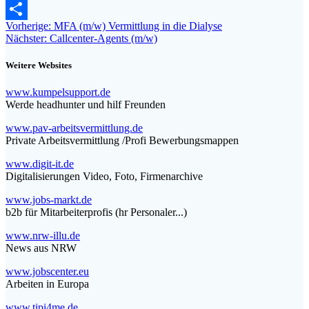
Email
Beitragsnavigation
Vorheriger
Vorherige:
MFA (m/w) Vermittlung in die Dialyse
Teilen
Nächster
Beitrag:
Nächster:
Callcenter-Agents (m/w)
Beitrag:
Weitere Websites
www.kumpelsupport.de
Werde headhunter und hilf Freunden
www.pav-arbeitsvermittlung.de
Private Arbeitsvermittlung /Profi Bewerbungsmappen
www.digit-it.de
Digitalisierungen Video, Foto, Firmenarchive
www.jobs-markt.de
b2b für Mitarbeiterprofis (hr Personaler...)
www.nrw-illu.de
News aus NRW
www.jobscenter.eu
Arbeiten in Europa
www.tipi4me.de