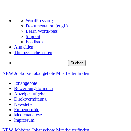
Über
WordPress.org
WordPress
Dokumentation (engl.)
Learn WordPress
Support
Feedback
Anmelden
Theme-Cache leeren
Suchen
Zum
NRW
Jobbörse
Jobangebote
Mitarbeiter
finden
Inhalt
Jobangebote
springen
Bewerbungsformular
Anzeige aufgeben
Direktvermittlung
Newsletter
Firmenprofile
Medienanalyse
Impressum
NRW
Jobbörse
Jobangebote
Mitarbeiter
finden