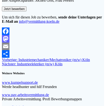
Ihre Ansprechpartner: Jochen Geis, Frau Peeters
Um sich für diesen Job zu bewerben,
sende deine Unterlagen per
E-Mail an
info@vermittlung-koeln.de
Facebook
Mastodon
Email
Beitragsnavigation
Vorheriger
Vorherige:
Industriemechaniker/Mechatroniker (m/w) Köln
Teilen
Nächster
Beitrag:
Nächster:
Industrieelektriker (m/w) Köln
Beitrag:
Weitere Websites
www.kumpelsupport.de
Werde headhunter und hilf Freunden
www.pav-arbeitsvermittlung.de
Private Arbeitsvermittlung /Profi Bewerbungsmappen