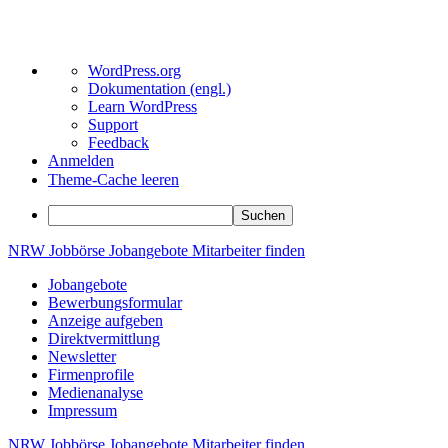
Über
WordPress.org
WordPress
Dokumentation (engl.)
Learn WordPress
Support
Feedback
Anmelden
Theme-Cache leeren
Suchen
Zum
NRW
Jobbörse
Jobangebote
Mitarbeiter
finden
Inhalt
Jobangebote
springen
Bewerbungsformular
Anzeige aufgeben
Direktvermittlung
Newsletter
Firmenprofile
Medienanalyse
Impressum
NRW
Jobbörse
Jobangebote
Mitarbeiter
finden