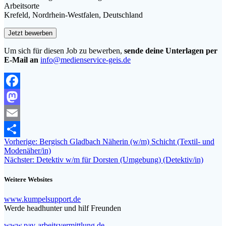
Arbeitsorte
Krefeld, Nordrhein-Westfalen, Deutschland
Um sich für diesen Job zu bewerben,
sende deine Unterlagen per
E-Mail an
info@medienservice-geis.de
Facebook
Mastodon
Email
Beitragsnavigation
Vorheriger
Vorherige:
Bergisch Gladbach Näherin (w/m) Schicht (Textil- und
Teilen
Beitrag:
Modenäher/in)
Nächster
Nächster:
Detektiv w/m für Dorsten (Umgebung) (Detektiv/in)
Beitrag:
Weitere Websites
www.kumpelsupport.de
Werde headhunter und hilf Freunden
www.pav-arbeitsvermittlung.de