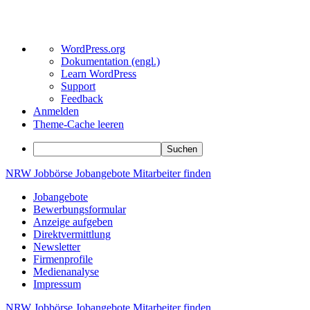
Über
WordPress.org
WordPress
Dokumentation (engl.)
Learn WordPress
Support
Feedback
Anmelden
Theme-Cache leeren
Suchen
Zum
NRW
Jobbörse
Jobangebote
Mitarbeiter
finden
Inhalt
Jobangebote
springen
Bewerbungsformular
Anzeige aufgeben
Direktvermittlung
Newsletter
Firmenprofile
Medienanalyse
Impressum
NRW
Jobbörse
Jobangebote
Mitarbeiter
finden