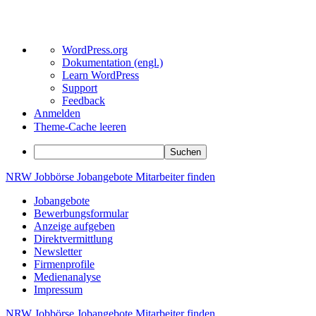
Über
WordPress.org
WordPress
Dokumentation (engl.)
Learn WordPress
Support
Feedback
Anmelden
Theme-Cache leeren
Suchen
Zum
NRW
Jobbörse
Jobangebote
Mitarbeiter
finden
Inhalt
Jobangebote
springen
Bewerbungsformular
Anzeige aufgeben
Direktvermittlung
Newsletter
Firmenprofile
Medienanalyse
Impressum
NRW
Jobbörse
Jobangebote
Mitarbeiter
finden