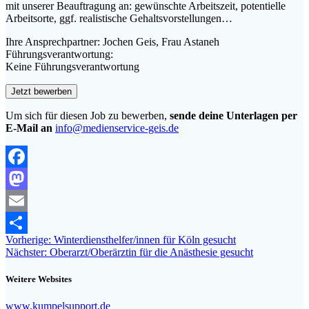
mit unserer Beauftragung an: gewünschte Arbeitszeit, potentielle
Arbeitsorte, ggf. realistische Gehaltsvorstellungen…
Ihre Ansprechpartner: Jochen Geis, Frau Astaneh
Führungsverantwortung:
Keine Führungsverantwortung
Um sich für diesen Job zu bewerben,
sende deine Unterlagen per
E-Mail an
info@medienservice-geis.de
Facebook
Mastodon
Email
Beitragsnavigation
Vorheriger
Vorherige:
Winterdiensthelfer/innen für Köln gesucht
Teilen
Nächster
Beitrag:
Nächster:
Oberarzt/Oberärztin für die Anästhesie gesucht
Beitrag:
Weitere Websites
www.kumpelsupport.de