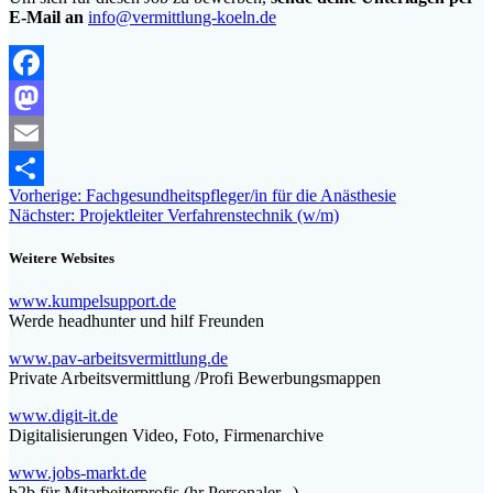
E-Mail an
info@vermittlung-koeln.de
Facebook
Mastodon
Email
Beitragsnavigation
Vorheriger
Vorherige:
Fachgesundheitspfleger/in für die Anästhesie
Teilen
Nächster
Beitrag:
Nächster:
Projektleiter Verfahrenstechnik (w/m)
Beitrag:
Weitere Websites
www.kumpelsupport.de
Werde headhunter und hilf Freunden
www.pav-arbeitsvermittlung.de
Private Arbeitsvermittlung /Profi Bewerbungsmappen
www.digit-it.de
Digitalisierungen Video, Foto, Firmenarchive
www.jobs-markt.de
b2b für Mitarbeiterprofis (hr Personaler...)