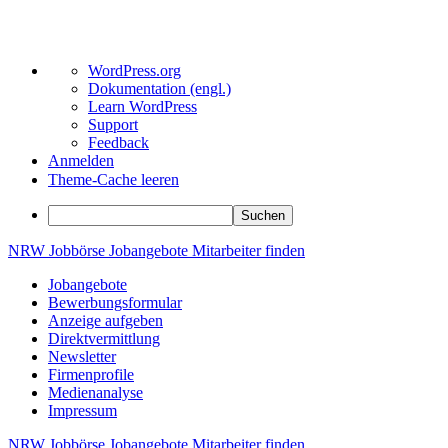
Über
WordPress.org
WordPress
Dokumentation (engl.)
Learn WordPress
Support
Feedback
Anmelden
Theme-Cache leeren
Suchen
Zum
NRW
Jobbörse
Jobangebote
Mitarbeiter
finden
Inhalt
Jobangebote
springen
Bewerbungsformular
Anzeige aufgeben
Direktvermittlung
Newsletter
Firmenprofile
Medienanalyse
Impressum
NRW
Jobbörse
Jobangebote
Mitarbeiter
finden