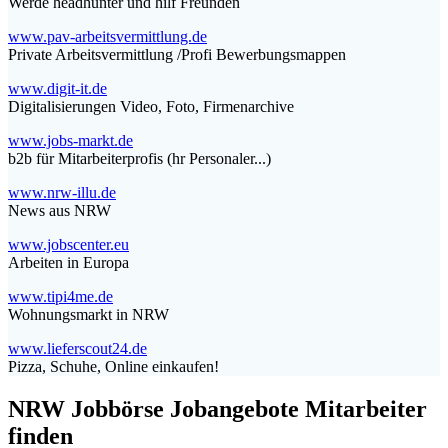
Werde headhunter und hilf Freunden
www.pav-arbeitsvermittlung.de
Private Arbeitsvermittlung /Profi Bewerbungsmappen
www.digit-it.de
Digitalisierungen Video, Foto, Firmenarchive
www.jobs-markt.de
b2b für Mitarbeiterprofis (hr Personaler...)
www.nrw-illu.de
News aus NRW
www.jobscenter.eu
Arbeiten in Europa
www.tipi4me.de
Wohnungsmarkt in NRW
www.lieferscout24.de
Pizza, Schuhe, Online einkaufen!
NRW Jobbörse Jobangebote Mitarbeiter
finden