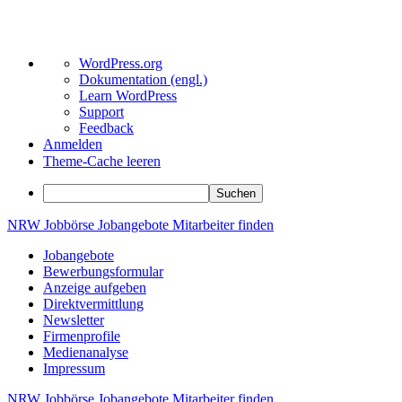
Über
WordPress.org
WordPress
Dokumentation (engl.)
Learn WordPress
Support
Feedback
Anmelden
Theme-Cache leeren
Suchen
Zum
NRW
Jobbörse
Jobangebote
Mitarbeiter
finden
Inhalt
Jobangebote
springen
Bewerbungsformular
Anzeige aufgeben
Direktvermittlung
Newsletter
Firmenprofile
Medienanalyse
Impressum
NRW
Jobbörse
Jobangebote
Mitarbeiter
finden