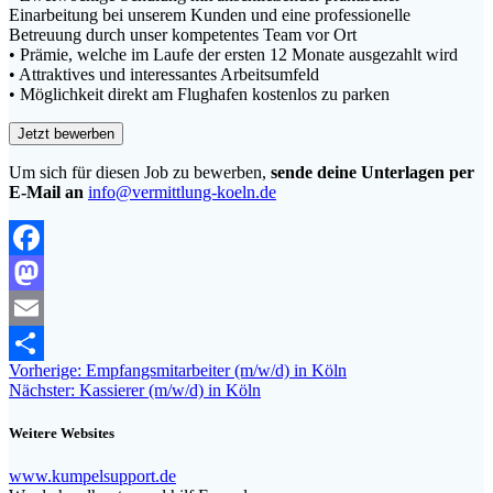
Einarbeitung bei unserem Kunden und eine professionelle
Betreuung durch unser kompetentes Team vor Ort
• Prämie, welche im Laufe der ersten 12 Monate ausgezahlt wird
• Attraktives und interessantes Arbeitsumfeld
• Möglichkeit direkt am Flughafen kostenlos zu parken
Um sich für diesen Job zu bewerben,
sende deine Unterlagen per
E-Mail an
info@vermittlung-koeln.de
Facebook
Mastodon
Email
Beitragsnavigation
Vorheriger
Vorherige:
Empfangsmitarbeiter (m/w/d) in Köln
Teilen
Nächster
Beitrag:
Nächster:
Kassierer (m/w/d) in Köln
Beitrag:
Weitere Websites
www.kumpelsupport.de