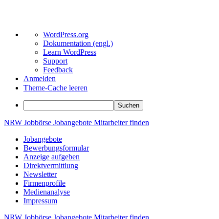
Über
WordPress.org
WordPress
Dokumentation (engl.)
Learn WordPress
Support
Feedback
Anmelden
Theme-Cache leeren
Suchen
Zum
NRW
Jobbörse
Jobangebote
Mitarbeiter
finden
Inhalt
Jobangebote
springen
Bewerbungsformular
Anzeige aufgeben
Direktvermittlung
Newsletter
Firmenprofile
Medienanalyse
Impressum
NRW
Jobbörse
Jobangebote
Mitarbeiter
finden