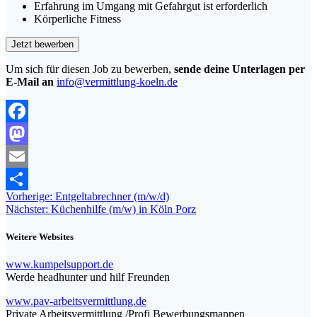
Erfahrung im Umgang mit Gefahrgut ist erforderlich
Körperliche Fitness
Um sich für diesen Job zu bewerben,
sende deine Unterlagen per
E-Mail an
info@vermittlung-koeln.de
Facebook
Mastodon
Email
Beitragsnavigation
Vorheriger
Vorherige:
Entgeltabrechner (m/w/d)
Teilen
Nächster
Beitrag:
Nächster:
Küchenhilfe (m/w) in Köln Porz
Beitrag:
Weitere Websites
www.kumpelsupport.de
Werde headhunter und hilf Freunden
www.pav-arbeitsvermittlung.de
Private Arbeitsvermittlung /Profi Bewerbungsmappen