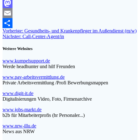
Facebook
Mastodon
Email
Beitragsnavigation
Vorheriger
Vorherige:
Gesundheits- und Krankenpfleger im Außendienst (m/w)
Teilen
Nächster
Beitrag:
Nächster:
Call-Center-Agent/in
Beitrag:
Weitere Websites
www.kumpelsupport.de
Werde headhunter und hilf Freunden
www.pav-arbeitsvermittlung.de
Private Arbeitsvermittlung /Profi Bewerbungsmappen
www.digit-it.de
Digitalisierungen Video, Foto, Firmenarchive
www.jobs-markt.de
b2b für Mitarbeiterprofis (hr Personaler...)
www.nrw-illu.de
News aus NRW