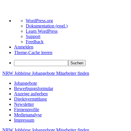
Über
WordPress.org
WordPress
Dokumentation (engl.)
Learn WordPress
Support
Feedback
Anmelden
Theme-Cache leeren
Suchen
Zum
NRW
Jobbörse
Jobangebote
Mitarbeiter
finden
Inhalt
Jobangebote
springen
Bewerbungsformular
Anzeige aufgeben
Direktvermittlung
Newsletter
Firmenprofile
Medienanalyse
Impressum
NRW
Jobbörse
Jobangebote
Mitarbeiter
finden