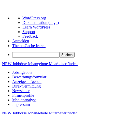
Über
WordPress.org
WordPress
Dokumentation (engl.)
Learn WordPress
Support
Feedback
Anmelden
Theme-Cache leeren
Suchen
Zum
NRW
Jobbörse
Jobangebote
Mitarbeiter
finden
Inhalt
Jobangebote
springen
Bewerbungsformular
Anzeige aufgeben
Direktvermittlung
Newsletter
Firmenprofile
Medienanalyse
Impressum
NRW
Jobbörse
Jobangebote
Mitarbeiter
finden