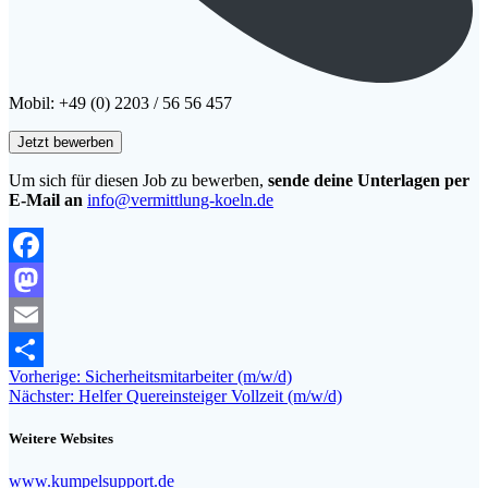
Mobil: +49 (0) 2203 / 56 56 457
Um sich für diesen Job zu bewerben,
sende deine Unterlagen per
E-Mail an
info@vermittlung-koeln.de
Facebook
Mastodon
Email
Beitragsnavigation
Vorheriger
Vorherige:
Sicherheitsmitarbeiter (m/w/d)
Teilen
Nächster
Beitrag:
Nächster:
Helfer Quereinsteiger Vollzeit (m/w/d)
Beitrag:
Weitere Websites
www.kumpelsupport.de