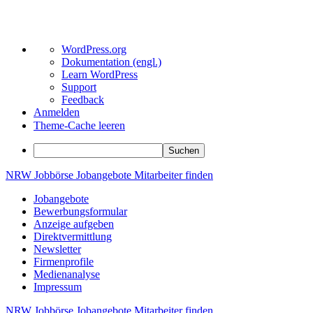
Über
WordPress.org
WordPress
Dokumentation (engl.)
Learn WordPress
Support
Feedback
Anmelden
Theme-Cache leeren
Suchen
Zum
NRW
Jobbörse
Jobangebote
Mitarbeiter
finden
Inhalt
Jobangebote
springen
Bewerbungsformular
Anzeige aufgeben
Direktvermittlung
Newsletter
Firmenprofile
Medienanalyse
Impressum
NRW
Jobbörse
Jobangebote
Mitarbeiter
finden