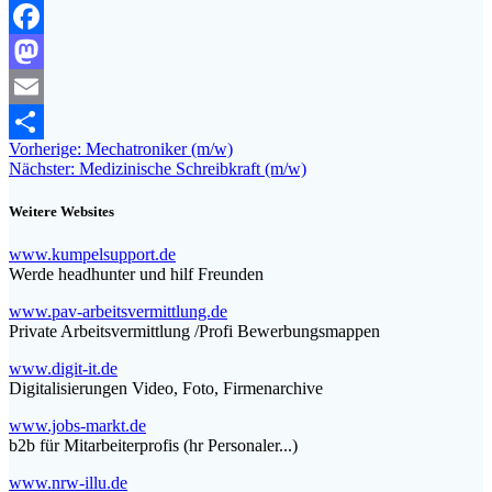
Facebook
Mastodon
Email
Beitragsnavigation
Vorheriger
Vorherige:
Mechatroniker (m/w)
Teilen
Nächster
Beitrag:
Nächster:
Medizinische Schreibkraft (m/w)
Beitrag:
Weitere Websites
www.kumpelsupport.de
Werde headhunter und hilf Freunden
www.pav-arbeitsvermittlung.de
Private Arbeitsvermittlung /Profi Bewerbungsmappen
www.digit-it.de
Digitalisierungen Video, Foto, Firmenarchive
www.jobs-markt.de
b2b für Mitarbeiterprofis (hr Personaler...)
www.nrw-illu.de