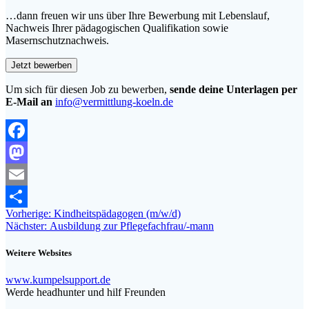
…dann freuen wir uns über Ihre Bewerbung mit Lebenslauf,
Nachweis Ihrer pädagogischen Qualifikation sowie
Masernschutznachweis.
Um sich für diesen Job zu bewerben,
sende deine Unterlagen per
E-Mail an
info@vermittlung-koeln.de
Facebook
Mastodon
Email
Beitragsnavigation
Vorheriger
Vorherige:
Kindheitspädagogen (m/w/d)
Teilen
Nächster
Beitrag:
Nächster:
Ausbildung zur Pflegefachfrau/-mann
Beitrag:
Weitere Websites
www.kumpelsupport.de
Werde headhunter und hilf Freunden