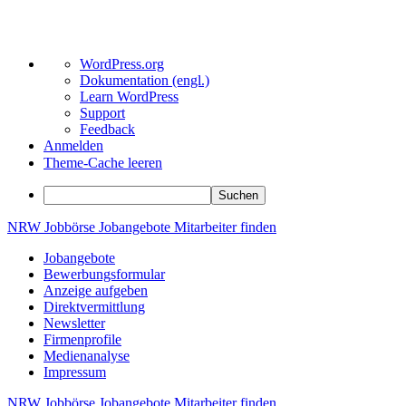
Über
WordPress.org
WordPress
Dokumentation (engl.)
Learn WordPress
Support
Feedback
Anmelden
Theme-Cache leeren
Suchen
Zum
NRW
Jobbörse
Jobangebote
Mitarbeiter
finden
Inhalt
Jobangebote
springen
Bewerbungsformular
Anzeige aufgeben
Direktvermittlung
Newsletter
Firmenprofile
Medienanalyse
Impressum
NRW
Jobbörse
Jobangebote
Mitarbeiter
finden