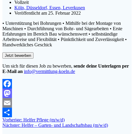
Vollzeit
Köln, Düsseldorf, Essen, Leverkusen
Veröffentlicht am 25. Februar 2022
• Unterstützung bei Bohrungen • Mithilfe bei der Montage von
Maschinen • Durchführung von Bohr- und Sägearbeiten • Erste
Erfahrungen im Bereich Bau wünschenswert • selbstständige
Arbeitsweise und Flexibilität • Pünktlichkeit und Zuverlässigkeit •
Handwerkliches Geschick
Um sich für diesen Job zu bewerben,
sende deine Unterlagen per
E-Mail an
info@vermittlung-koeln.de
Facebook
Mastodon
Email
Beitragsnavigation
Vorheriger
Vorherige:
Helfer Pflege (m/w/d)
Teilen
Nächster
Beitrag:
Nächster:
Helfer – Garten- und Landschaftsbau (m/w/d)
Beitrag: