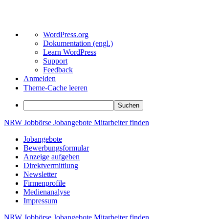
Über
WordPress.org
WordPress
Dokumentation (engl.)
Learn WordPress
Support
Feedback
Anmelden
Theme-Cache leeren
Suchen
Zum
NRW
Jobbörse
Jobangebote
Mitarbeiter
finden
Inhalt
Jobangebote
springen
Bewerbungsformular
Anzeige aufgeben
Direktvermittlung
Newsletter
Firmenprofile
Medienanalyse
Impressum
NRW
Jobbörse
Jobangebote
Mitarbeiter
finden