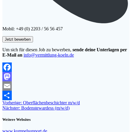
Mobil: +49 (0) 2203 / 56 56 457
Um sich für diesen Job zu bewerben,
sende deine Unterlagen per
E-Mail an
info@vermittlung-koeln.de
Facebook
Mastodon
Email
Beitragsnavigation
Vorheriger
Vorherige:
Oberflächenbeschichter m/w/d
Teilen
Nächster
Beitrag:
Nächster:
Bodenstewardess (m/w/d)
Beitrag:
Weitere Websites
www.kumpelsupport.de