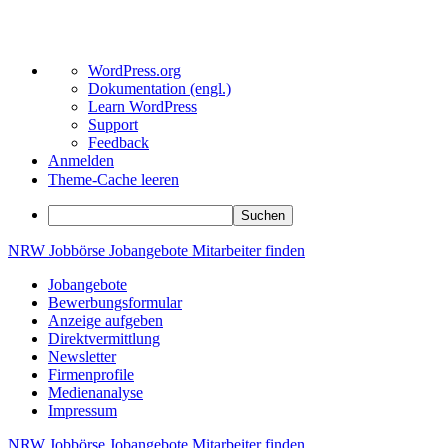
Über
WordPress.org
WordPress
Dokumentation (engl.)
Learn WordPress
Support
Feedback
Anmelden
Theme-Cache leeren
Suchen
Zum
NRW
Jobbörse
Jobangebote
Mitarbeiter
finden
Inhalt
Jobangebote
springen
Bewerbungsformular
Anzeige aufgeben
Direktvermittlung
Newsletter
Firmenprofile
Medienanalyse
Impressum
NRW
Jobbörse
Jobangebote
Mitarbeiter
finden