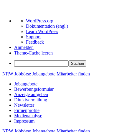
Über
WordPress.org
WordPress
Dokumentation (engl.)
Learn WordPress
Support
Feedback
Anmelden
Theme-Cache leeren
Suchen
Zum
NRW
Jobbörse
Jobangebote
Mitarbeiter
finden
Inhalt
Jobangebote
springen
Bewerbungsformular
Anzeige aufgeben
Direktvermittlung
Newsletter
Firmenprofile
Medienanalyse
Impressum
NRW
Jobbörse
Jobangebote
Mitarbeiter
finden