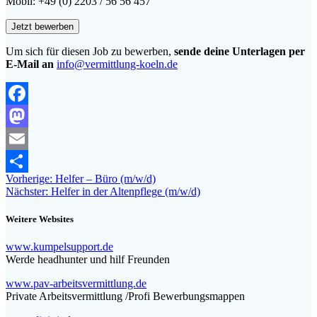
Mobil: +49 (0) 2203 / 56 56 457
Um sich für diesen Job zu bewerben,
sende deine Unterlagen per
E-Mail an
info@vermittlung-koeln.de
Facebook
Mastodon
Email
Beitragsnavigation
Vorheriger
Vorherige:
Helfer – Büro (m/w/d)
Teilen
Nächster
Beitrag:
Nächster:
Helfer in der Altenpflege (m/w/d)
Beitrag:
Weitere Websites
www.kumpelsupport.de
Werde headhunter und hilf Freunden
www.pav-arbeitsvermittlung.de
Private Arbeitsvermittlung /Profi Bewerbungsmappen