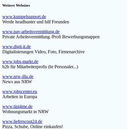
Weitere Websites
www.kumpelsupport.de
Werde headhunter und hilf Freunden
www.pav-arbeitsvermittlung.de
Private Arbeitsvermittlung /Profi Bewerbungsmappen
www.digit-it.de
Digitalisierungen Video, Foto, Firmenarchive
www.jobs-markt.de
b2b für Mitarbeiterprofis (hr Personaler...)
www.nrw-illu.de
News aus NRW
www.jobscenter.eu
Arbeiten in Europa
www.tipi4me.de
Wohnungsmarkt in NRW
www.lieferscout24.de
Pizza, Schuhe, Online einkaufen!