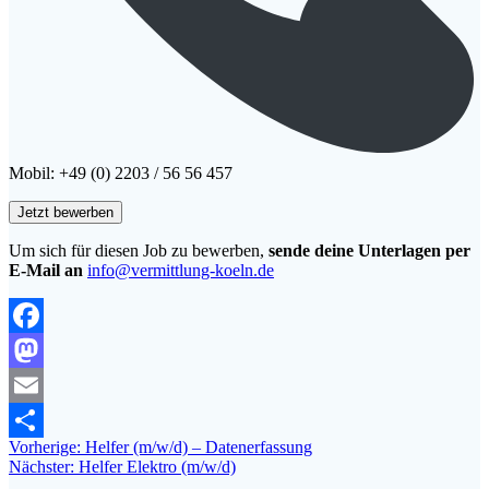
Mobil: +49 (0) 2203 / 56 56 457
Um sich für diesen Job zu bewerben,
sende deine Unterlagen per
E-Mail an
info@vermittlung-koeln.de
Facebook
Mastodon
Email
Beitragsnavigation
Vorheriger
Vorherige:
Helfer (m/w/d) – Datenerfassung
Teilen
Nächster
Beitrag:
Nächster:
Helfer Elektro (m/w/d)
Beitrag: