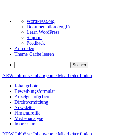
Über
WordPress.org
WordPress
Dokumentation (engl.)
Learn WordPress
Support
Feedback
Anmelden
Theme-Cache leeren
Suchen
Zum
NRW
Jobbörse
Jobangebote
Mitarbeiter
finden
Inhalt
Jobangebote
springen
Bewerbungsformular
Anzeige aufgeben
Direktvermittlung
Newsletter
Firmenprofile
Medienanalyse
Impressum
NRW
Jobbörse
Jobangebote
Mitarbeiter
finden