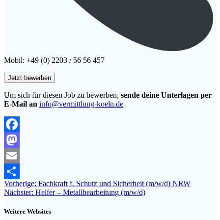
Mobil: +49 (0) 2203 / 56 56 457
Um sich für diesen Job zu bewerben,
sende deine Unterlagen per
E-Mail an
info@vermittlung-koeln.de
Facebook
Mastodon
Email
Beitragsnavigation
Vorheriger
Vorherige:
Fachkraft f. Schutz und Sicherheit (m/w/d) NRW
Teilen
Nächster
Beitrag:
Nächster:
Helfer – Metallbearbeitung (m/w/d)
Beitrag:
Weitere Websites