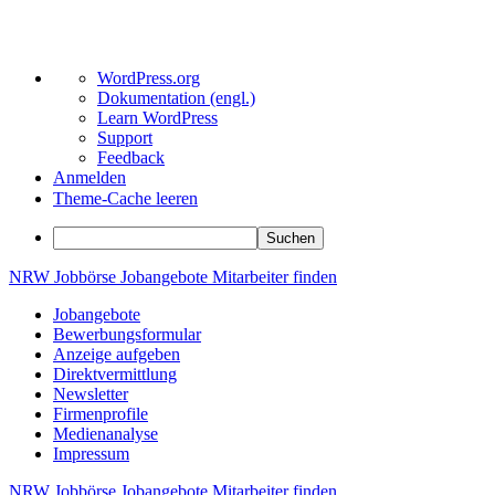
Über
WordPress.org
WordPress
Dokumentation (engl.)
Learn WordPress
Support
Feedback
Anmelden
Theme-Cache leeren
Suchen
Zum
NRW
Jobbörse
Jobangebote
Mitarbeiter
finden
Inhalt
Jobangebote
springen
Bewerbungsformular
Anzeige aufgeben
Direktvermittlung
Newsletter
Firmenprofile
Medienanalyse
Impressum
NRW
Jobbörse
Jobangebote
Mitarbeiter
finden