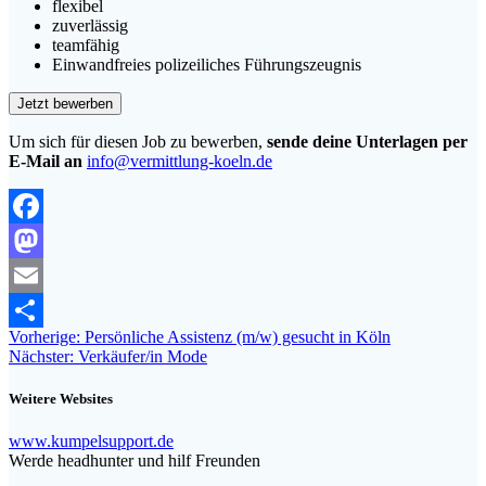
flexibel
zuverlässig
teamfähig
Einwandfreies polizeiliches Führungszeugnis
Um sich für diesen Job zu bewerben,
sende deine Unterlagen per
E-Mail an
info@vermittlung-koeln.de
Facebook
Mastodon
Email
Beitragsnavigation
Vorheriger
Vorherige:
Persönliche Assistenz (m/w) gesucht in Köln
Teilen
Nächster
Beitrag:
Nächster:
Verkäufer/in Mode
Beitrag:
Weitere Websites
www.kumpelsupport.de
Werde headhunter und hilf Freunden