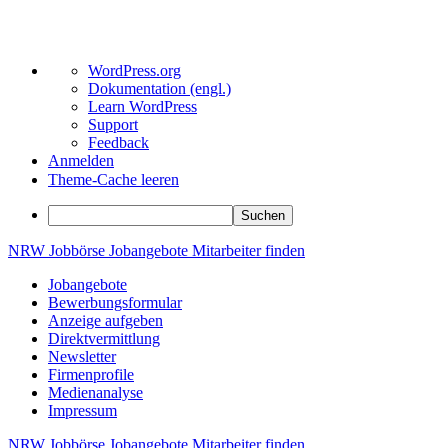
Über
WordPress.org
WordPress
Dokumentation (engl.)
Learn WordPress
Support
Feedback
Anmelden
Theme-Cache leeren
Suchen
Zum
NRW
Jobbörse
Jobangebote
Mitarbeiter
finden
Inhalt
Jobangebote
springen
Bewerbungsformular
Anzeige aufgeben
Direktvermittlung
Newsletter
Firmenprofile
Medienanalyse
Impressum
NRW
Jobbörse
Jobangebote
Mitarbeiter
finden