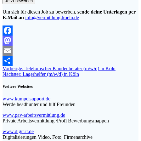
Um sich für diesen Job zu bewerben,
sende deine Unterlagen per
E-Mail an
info@vermittlung-koeln.de
Facebook
Mastodon
Email
Beitragsnavigation
Vorheriger
Vorherige:
Telefonischer Kundenberater (m/w/d) in Köln
Teilen
Nächster
Beitrag:
Nächster:
Lagerhelfer (m/w/d) in Köln
Beitrag:
Weitere Websites
www.kumpelsupport.de
Werde headhunter und hilf Freunden
www.pav-arbeitsvermittlung.de
Private Arbeitsvermittlung /Profi Bewerbungsmappen
www.digit-it.de
Digitalisierungen Video, Foto, Firmenarchive