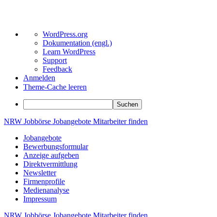
Über
WordPress.org
WordPress
Dokumentation (engl.)
Learn WordPress
Support
Feedback
Anmelden
Theme-Cache leeren
Suchen
Zum
NRW
Jobbörse
Jobangebote
Mitarbeiter
finden
Inhalt
Jobangebote
springen
Bewerbungsformular
Anzeige aufgeben
Direktvermittlung
Newsletter
Firmenprofile
Medienanalyse
Impressum
NRW
Jobbörse
Jobangebote
Mitarbeiter
finden