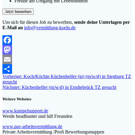
Freude am Umgang mit Lebensmitteln
Um sich für diesen Job zu bewerben,
sende deine Unterlagen per
E-Mail an
info@vermittlung-koeln.de
Facebook
Mastodon
Email
Beitragsnavigation
Vorheriger
Vorherige:
Koch/Köchin Küchenhelfer (in) (m/w/d) in Siegburg TZ
Teilen
Beitrag:
gesucht
Nächster
Nächster:
Küchenhelfer (m/w/d) in Erndtebrück TZ gesucht
Beitrag:
Weitere Websites
www.kumpelsupport.de
Werde headhunter und hilf Freunden
www.pav-arbeitsvermittlung.de
Private Arbeitsvermittlung /Profi Bewerbungsmappen