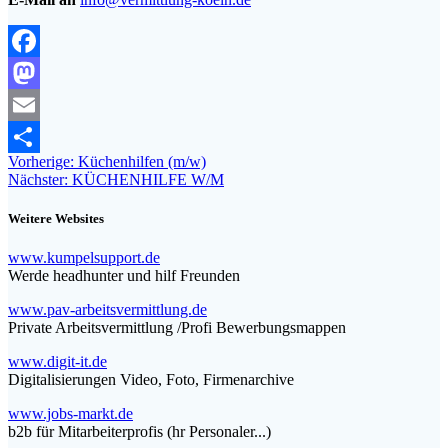
Facebook
Mastodon
Email
Beitragsnavigation
Vorheriger
Vorherige:
Küchenhilfen (m/w)
Teilen
Nächster
Beitrag:
Nächster:
KÜCHENHILFE W/M
Beitrag:
Weitere Websites
www.kumpelsupport.de
Werde headhunter und hilf Freunden
www.pav-arbeitsvermittlung.de
Private Arbeitsvermittlung /Profi Bewerbungsmappen
www.digit-it.de
Digitalisierungen Video, Foto, Firmenarchive
www.jobs-markt.de
b2b für Mitarbeiterprofis (hr Personaler...)