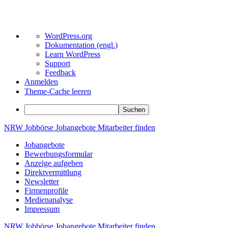
Über
WordPress.org
WordPress
Dokumentation (engl.)
Learn WordPress
Support
Feedback
Anmelden
Theme-Cache leeren
Suchen
Zum
NRW
Jobbörse
Jobangebote
Mitarbeiter
finden
Inhalt
Jobangebote
springen
Bewerbungsformular
Anzeige aufgeben
Direktvermittlung
Newsletter
Firmenprofile
Medienanalyse
Impressum
NRW
Jobbörse
Jobangebote
Mitarbeiter
finden