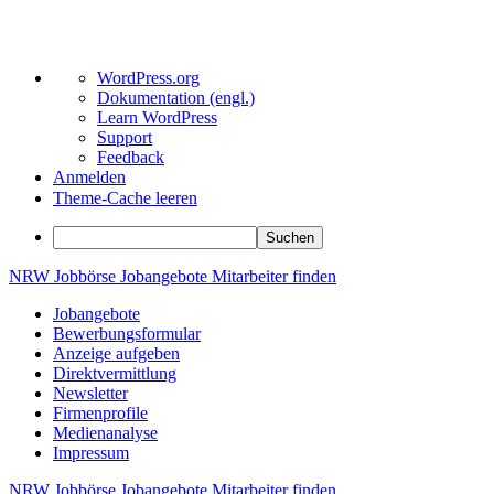
Über
WordPress.org
WordPress
Dokumentation (engl.)
Learn WordPress
Support
Feedback
Anmelden
Theme-Cache leeren
Suchen
Zum
NRW
Jobbörse
Jobangebote
Mitarbeiter
finden
Inhalt
Jobangebote
springen
Bewerbungsformular
Anzeige aufgeben
Direktvermittlung
Newsletter
Firmenprofile
Medienanalyse
Impressum
NRW
Jobbörse
Jobangebote
Mitarbeiter
finden