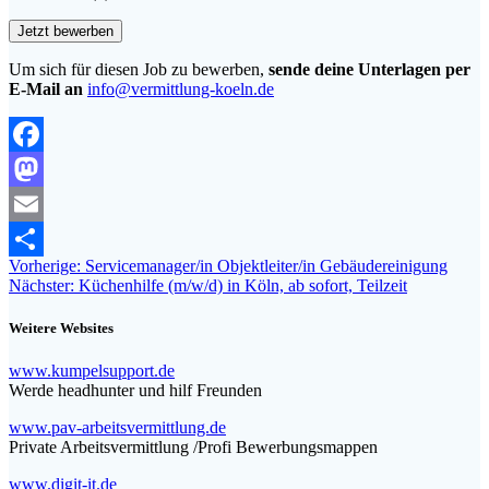
Um sich für diesen Job zu bewerben,
sende deine Unterlagen per
E-Mail an
info@vermittlung-koeln.de
Facebook
Mastodon
Email
Beitragsnavigation
Vorheriger
Vorherige:
Servicemanager/in Objektleiter/in Gebäudereinigung
Teilen
Nächster
Beitrag:
Nächster:
Küchenhilfe (m/w/d) in Köln, ab sofort, Teilzeit
Beitrag:
Weitere Websites
www.kumpelsupport.de
Werde headhunter und hilf Freunden
www.pav-arbeitsvermittlung.de
Private Arbeitsvermittlung /Profi Bewerbungsmappen
www.digit-it.de