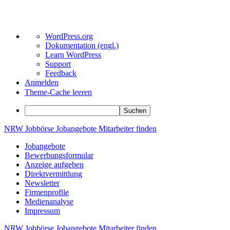
Über
WordPress.org
WordPress
Dokumentation (engl.)
Learn WordPress
Support
Feedback
Anmelden
Theme-Cache leeren
Suchen
Zum
NRW
Jobbörse
Jobangebote
Mitarbeiter
finden
Inhalt
Jobangebote
springen
Bewerbungsformular
Anzeige aufgeben
Direktvermittlung
Newsletter
Firmenprofile
Medienanalyse
Impressum
NRW
Jobbörse
Jobangebote
Mitarbeiter
finden