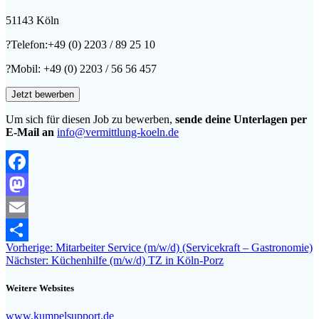
51143 Köln
?Telefon:+49 (0) 2203 / 89 25 10
?Mobil: +49 (0) 2203 / 56 56 457
Um sich für diesen Job zu bewerben,
sende deine Unterlagen per
E-Mail an
info@vermittlung-koeln.de
Facebook
Mastodon
Email
Beitragsnavigation
Vorheriger
Vorherige:
Mitarbeiter Service (m/w/d) (Servicekraft – Gastronomie)
Teilen
Nächster
Beitrag:
Nächster:
Küchenhilfe (m/w/d) TZ in Köln-Porz
Beitrag:
Weitere Websites
www.kumpelsupport.de