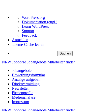
Über
WordPress.org
WordPress
Dokumentation (engl.)
Learn WordPress
Support
Feedback
Anmelden
Theme-Cache leeren
Suchen
Zum
NRW
Jobbörse
Jobangebote
Mitarbeiter
finden
Inhalt
Jobangebote
springen
Bewerbungsformular
Anzeige aufgeben
Direktvermittlung
Newsletter
Firmenprofile
Medienanalyse
Impressum
NRW
Jobbörse
Jobangebote
Mitarbeiter
finden