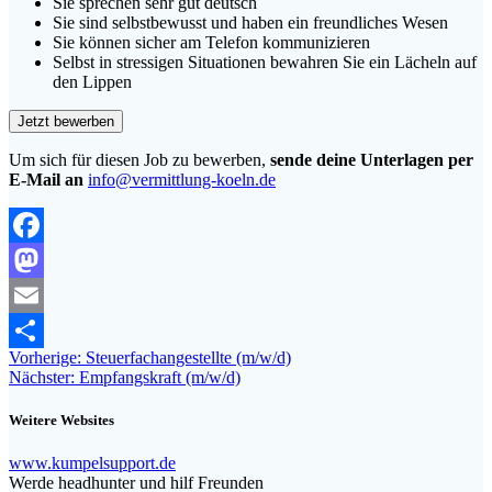
Sie sprechen sehr gut deutsch
Sie sind selbstbewusst und haben ein freundliches Wesen
Sie können sicher am Telefon kommunizieren
Selbst in stressigen Situationen bewahren Sie ein Lächeln auf
den Lippen
Um sich für diesen Job zu bewerben,
sende deine Unterlagen per
E-Mail an
info@vermittlung-koeln.de
Facebook
Mastodon
Email
Beitragsnavigation
Vorheriger
Vorherige:
Steuerfachangestellte (m/w/d)
Teilen
Nächster
Beitrag:
Nächster:
Empfangskraft (m/w/d)
Beitrag:
Weitere Websites
www.kumpelsupport.de
Werde headhunter und hilf Freunden