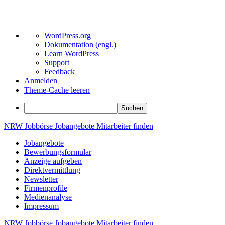
Über
WordPress.org
WordPress
Dokumentation (engl.)
Learn WordPress
Support
Feedback
Anmelden
Theme-Cache leeren
Suchen
Zum
NRW
Jobbörse
Jobangebote
Mitarbeiter
finden
Inhalt
Jobangebote
springen
Bewerbungsformular
Anzeige aufgeben
Direktvermittlung
Newsletter
Firmenprofile
Medienanalyse
Impressum
NRW
Jobbörse
Jobangebote
Mitarbeiter
finden