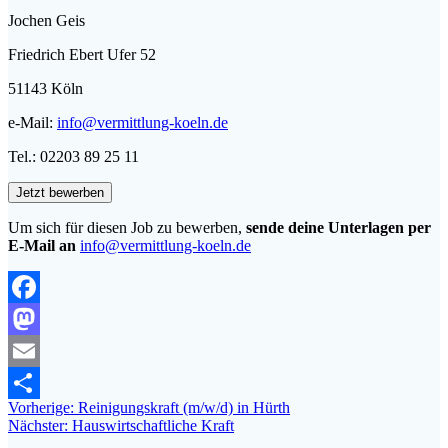
Jochen Geis
Friedrich Ebert Ufer 52
51143 Köln
e-Mail:
info@vermittlung-koeln.de
Tel.: 02203 89 25 11
Um sich für diesen Job zu bewerben,
sende deine Unterlagen per
E-Mail an
info@vermittlung-koeln.de
Facebook
Mastodon
Email
Beitragsnavigation
Vorheriger
Vorherige:
Reinigungskraft (m/w/d) in Hürth
Teilen
Nächster
Beitrag:
Nächster:
Hauswirtschaftliche Kraft
Beitrag: