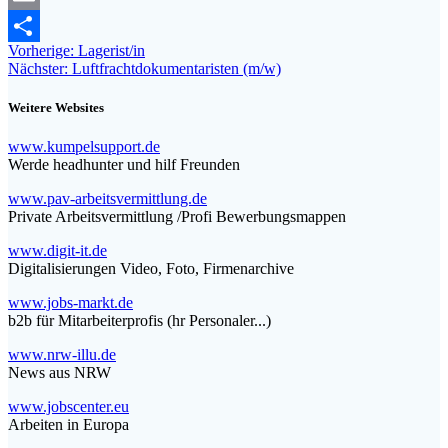
Email
Beitragsnavigation
Vorheriger
Vorherige:
Lagerist/in
Teilen
Nächster
Beitrag:
Nächster:
Luftfrachtdokumentaristen (m/w)
Beitrag:
Weitere Websites
www.kumpelsupport.de
Werde headhunter und hilf Freunden
www.pav-arbeitsvermittlung.de
Private Arbeitsvermittlung /Profi Bewerbungsmappen
www.digit-it.de
Digitalisierungen Video, Foto, Firmenarchive
www.jobs-markt.de
b2b für Mitarbeiterprofis (hr Personaler...)
www.nrw-illu.de
News aus NRW
www.jobscenter.eu
Arbeiten in Europa