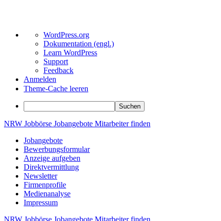
Über
WordPress.org
WordPress
Dokumentation (engl.)
Learn WordPress
Support
Feedback
Anmelden
Theme-Cache leeren
Suchen
Zum
NRW
Jobbörse
Jobangebote
Mitarbeiter
finden
Inhalt
Jobangebote
springen
Bewerbungsformular
Anzeige aufgeben
Direktvermittlung
Newsletter
Firmenprofile
Medienanalyse
Impressum
NRW
Jobbörse
Jobangebote
Mitarbeiter
finden