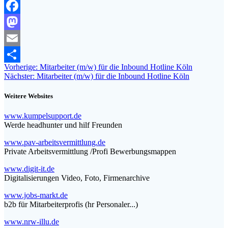
Facebook
Mastodon
Email
Beitragsnavigation
Vorheriger
Vorherige:
Mitarbeiter (m/w) für die Inbound Hotline Köln
Teilen
Nächster
Beitrag:
Nächster:
Mitarbeiter (m/w) für die Inbound Hotline Köln
Beitrag:
Weitere Websites
www.kumpelsupport.de
Werde headhunter und hilf Freunden
www.pav-arbeitsvermittlung.de
Private Arbeitsvermittlung /Profi Bewerbungsmappen
www.digit-it.de
Digitalisierungen Video, Foto, Firmenarchive
www.jobs-markt.de
b2b für Mitarbeiterprofis (hr Personaler...)
www.nrw-illu.de