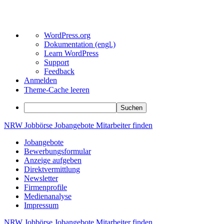
Über
WordPress.org
WordPress
Dokumentation (engl.)
Learn WordPress
Support
Feedback
Anmelden
Theme-Cache leeren
Suchen
Zum
NRW
Jobbörse
Jobangebote
Mitarbeiter
finden
Inhalt
Jobangebote
springen
Bewerbungsformular
Anzeige aufgeben
Direktvermittlung
Newsletter
Firmenprofile
Medienanalyse
Impressum
NRW
Jobbörse
Jobangebote
Mitarbeiter
finden