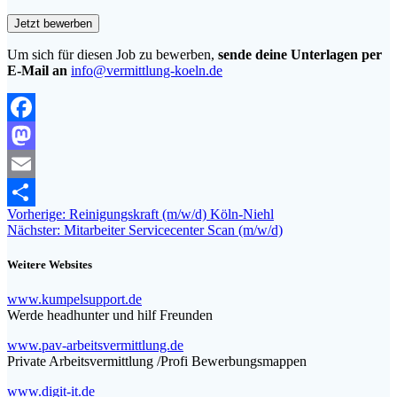
Um sich für diesen Job zu bewerben,
sende deine Unterlagen per
E-Mail an
info@vermittlung-koeln.de
Facebook
Mastodon
Email
Beitragsnavigation
Vorheriger
Vorherige:
Reinigungskraft (m/w/d) Köln-Niehl
Teilen
Nächster
Beitrag:
Nächster:
Mitarbeiter Servicecenter Scan (m/w/d)
Beitrag:
Weitere Websites
www.kumpelsupport.de
Werde headhunter und hilf Freunden
www.pav-arbeitsvermittlung.de
Private Arbeitsvermittlung /Profi Bewerbungsmappen
www.digit-it.de