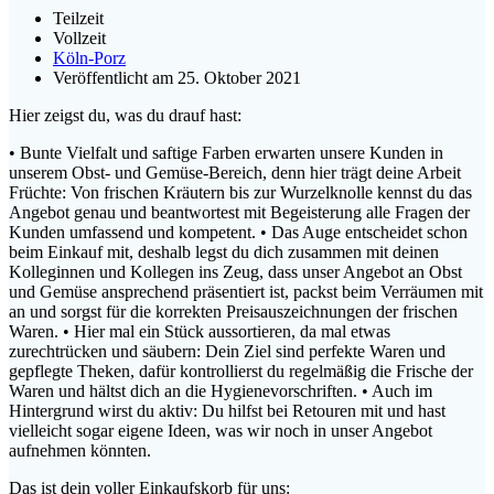
Teilzeit
Vollzeit
Köln-Porz
Veröffentlicht am 25. Oktober 2021
Hier zeigst du, was du drauf hast:
• Bunte Vielfalt und saftige Farben erwarten unsere Kunden in
unserem Obst- und Gemüse-Bereich, denn hier trägt deine Arbeit
Früchte: Von frischen Kräutern bis zur Wurzelknolle kennst du das
Angebot genau und beantwortest mit Begeisterung alle Fragen der
Kunden umfassend und kompetent. • Das Auge entscheidet schon
beim Einkauf mit, deshalb legst du dich zusammen mit deinen
Kolleginnen und Kollegen ins Zeug, dass unser Angebot an Obst
und Gemüse ansprechend präsentiert ist, packst beim Verräumen mit
an und sorgst für die korrekten Preisauszeichnungen der frischen
Waren. • Hier mal ein Stück aussortieren, da mal etwas
zurechtrücken und säubern: Dein Ziel sind perfekte Waren und
gepflegte Theken, dafür kontrollierst du regelmäßig die Frische der
Waren und hältst dich an die Hygienevorschriften. • Auch im
Hintergrund wirst du aktiv: Du hilfst bei Retouren mit und hast
vielleicht sogar eigene Ideen, was wir noch in unser Angebot
aufnehmen könnten.
Das
ist dein voller Einkaufskorb für uns: