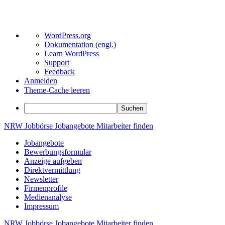
Über
WordPress.org
WordPress
Dokumentation (engl.)
Learn WordPress
Support
Feedback
Anmelden
Theme-Cache leeren
Suchen
Zum
NRW
Jobbörse
Jobangebote
Mitarbeiter
finden
Inhalt
Jobangebote
springen
Bewerbungsformular
Anzeige aufgeben
Direktvermittlung
Newsletter
Firmenprofile
Medienanalyse
Impressum
NRW
Jobbörse
Jobangebote
Mitarbeiter
finden