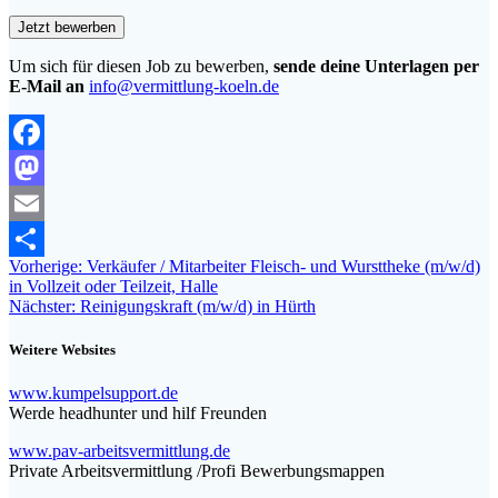
Um sich für diesen Job zu bewerben,
sende deine Unterlagen per
E-Mail an
info@vermittlung-koeln.de
Facebook
Mastodon
Email
Beitragsnavigation
Vorheriger
Vorherige:
Verkäufer / Mitarbeiter Fleisch- und Wursttheke (m/w/d)
Teilen
Beitrag:
in Vollzeit oder Teilzeit, Halle
Nächster
Nächster:
Reinigungskraft (m/w/d) in Hürth
Beitrag:
Weitere Websites
www.kumpelsupport.de
Werde headhunter und hilf Freunden
www.pav-arbeitsvermittlung.de
Private Arbeitsvermittlung /Profi Bewerbungsmappen