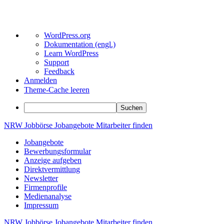
Über
WordPress.org
WordPress
Dokumentation (engl.)
Learn WordPress
Support
Feedback
Anmelden
Theme-Cache leeren
Suchen
Zum
NRW
Jobbörse
Jobangebote
Mitarbeiter
finden
Inhalt
Jobangebote
springen
Bewerbungsformular
Anzeige aufgeben
Direktvermittlung
Newsletter
Firmenprofile
Medienanalyse
Impressum
NRW
Jobbörse
Jobangebote
Mitarbeiter
finden