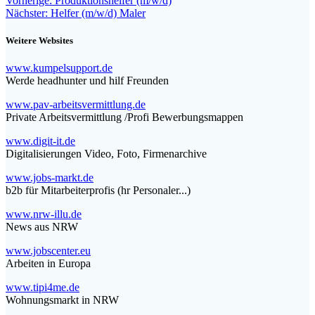
Beitragsnavigation
Vorherige:
Produktionshelfer (m/w/d)
Teilen
Nächster
Beitrag:
Nächster:
Helfer (m/w/d) Maler
Beitrag:
Weitere Websites
www.kumpelsupport.de
Werde headhunter und hilf Freunden
www.pav-arbeitsvermittlung.de
Private Arbeitsvermittlung /Profi Bewerbungsmappen
www.digit-it.de
Digitalisierungen Video, Foto, Firmenarchive
www.jobs-markt.de
b2b für Mitarbeiterprofis (hr Personaler...)
www.nrw-illu.de
News aus NRW
www.jobscenter.eu
Arbeiten in Europa
www.tipi4me.de
Wohnungsmarkt in NRW