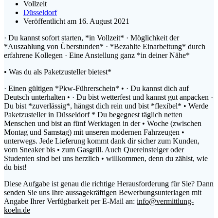
Vollzeit
Düsseldorf
Veröffentlicht am 16. August 2021
· Du kannst sofort starten, *in Vollzeit* · Möglichkeit der
*Auszahlung von Überstunden* · *Bezahlte Einarbeitung* durch
erfahrene Kollegen · Eine Anstellung ganz *in deiner Nähe*
• Was du als Paketzusteller bietest*
· Einen gültigen *Pkw-Führerschein* • · Du kannst dich auf
Deutsch unterhalten • · Du bist wetterfest und kannst gut anpacken ·
Du bist *zuverlässig*, hängst dich rein und bist *flexibel* • Werde
Paketzusteller in Düsseldorf * Du begegnest täglich netten
Menschen und bist an fünf Werktagen in der • Woche (zwischen
Montag und Samstag) mit unseren modernen Fahrzeugen •
unterwegs. Jede Lieferung kommt dank dir sicher zum Kunden,
vom Sneaker
bis • zum Gasgrill. Auch Quereinsteiger oder
Studenten sind bei uns herzlich • willkommen, denn du zählst, wie
du bist!
Diese Aufgabe ist genau die richtige Herausforderung für Sie? Dann
senden Sie uns Ihre aussagekräftigen Bewerbungsunterlagen mit
Angabe Ihrer Verfügbarkeit per E-Mail an:
info@vermittlung-
koeln.de