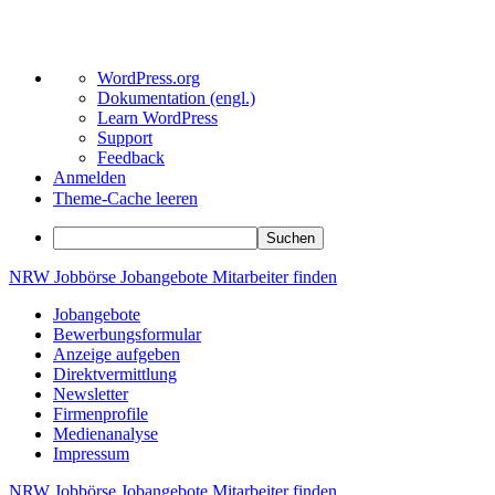
Über
WordPress.org
WordPress
Dokumentation (engl.)
Learn WordPress
Support
Feedback
Anmelden
Theme-Cache leeren
Suchen
Zum
NRW
Jobbörse
Jobangebote
Mitarbeiter
finden
Inhalt
Jobangebote
springen
Bewerbungsformular
Anzeige aufgeben
Direktvermittlung
Newsletter
Firmenprofile
Medienanalyse
Impressum
NRW
Jobbörse
Jobangebote
Mitarbeiter
finden