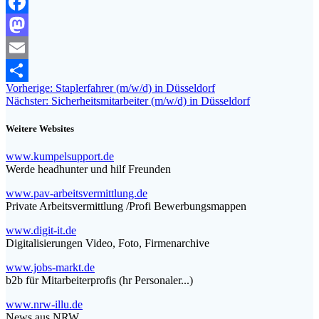
Facebook
Mastodon
Email
Beitragsnavigation
Vorheriger
Vorherige:
Staplerfahrer (m/w/d) in Düsseldorf
Teilen
Nächster
Beitrag:
Nächster:
Sicherheitsmitarbeiter (m/w/d) in Düsseldorf
Beitrag:
Weitere Websites
www.kumpelsupport.de
Werde headhunter und hilf Freunden
www.pav-arbeitsvermittlung.de
Private Arbeitsvermittlung /Profi Bewerbungsmappen
www.digit-it.de
Digitalisierungen Video, Foto, Firmenarchive
www.jobs-markt.de
b2b für Mitarbeiterprofis (hr Personaler...)
www.nrw-illu.de
News aus NRW