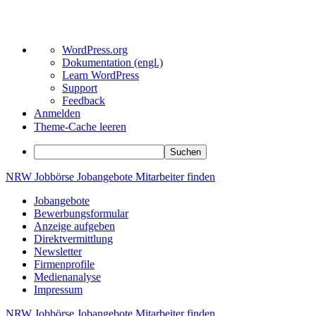
Über
WordPress.org
WordPress
Dokumentation (engl.)
Learn WordPress
Support
Feedback
Anmelden
Theme-Cache leeren
Suchen
Zum
NRW
Jobbörse
Jobangebote
Mitarbeiter
finden
Inhalt
Jobangebote
springen
Bewerbungsformular
Anzeige aufgeben
Direktvermittlung
Newsletter
Firmenprofile
Medienanalyse
Impressum
NRW
Jobbörse
Jobangebote
Mitarbeiter
finden