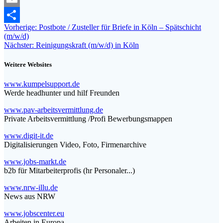
Email
Beitragsnavigation
Vorheriger
Vorherige:
Postbote / Zusteller für Briefe in Köln – Spätschicht
Teilen
Beitrag:
(m/w/d)
Nächster
Nächster:
Reinigungskraft (m/w/d) in Köln
Beitrag:
Weitere Websites
www.kumpelsupport.de
Werde headhunter und hilf Freunden
www.pav-arbeitsvermittlung.de
Private Arbeitsvermittlung /Profi Bewerbungsmappen
www.digit-it.de
Digitalisierungen Video, Foto, Firmenarchive
www.jobs-markt.de
b2b für Mitarbeiterprofis (hr Personaler...)
www.nrw-illu.de
News aus NRW
www.jobscenter.eu
Arbeiten in Europa