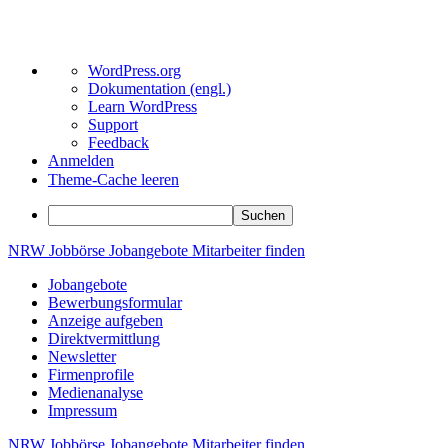
Über
WordPress.org
WordPress
Dokumentation (engl.)
Learn WordPress
Support
Feedback
Anmelden
Theme-Cache leeren
Suchen
Zum
NRW
Jobbörse
Jobangebote
Mitarbeiter
finden
Inhalt
Jobangebote
springen
Bewerbungsformular
Anzeige aufgeben
Direktvermittlung
Newsletter
Firmenprofile
Medienanalyse
Impressum
NRW
Jobbörse
Jobangebote
Mitarbeiter
finden