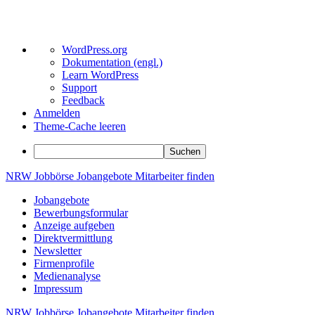
Über
WordPress.org
WordPress
Dokumentation (engl.)
Learn WordPress
Support
Feedback
Anmelden
Theme-Cache leeren
Suchen
Zum
NRW
Jobbörse
Jobangebote
Mitarbeiter
finden
Inhalt
Jobangebote
springen
Bewerbungsformular
Anzeige aufgeben
Direktvermittlung
Newsletter
Firmenprofile
Medienanalyse
Impressum
NRW
Jobbörse
Jobangebote
Mitarbeiter
finden