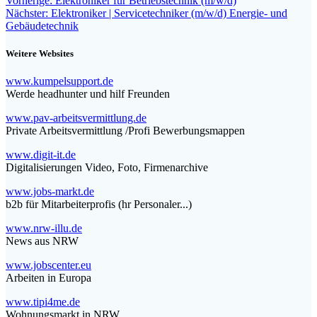
Beitragsnavigation
Vorherige:
Elektroniker für Betriebstechnik (m/w/d)
Teilen
Nächster
Beitrag:
Nächster:
Elektroniker | Servicetechniker (m/w/d) Energie- und
Beitrag:
Gebäudetechnik
Weitere Websites
www.kumpelsupport.de
Werde headhunter und hilf Freunden
www.pav-arbeitsvermittlung.de
Private Arbeitsvermittlung /Profi Bewerbungsmappen
www.digit-it.de
Digitalisierungen Video, Foto, Firmenarchive
www.jobs-markt.de
b2b für Mitarbeiterprofis (hr Personaler...)
www.nrw-illu.de
News aus NRW
www.jobscenter.eu
Arbeiten in Europa
www.tipi4me.de
Wohnungsmarkt in NRW