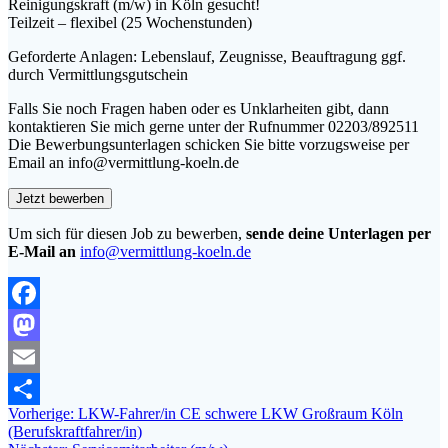
Reinigungskraft (m/w) in Köln gesucht!
Teilzeit – flexibel (25 Wochenstunden)
Geforderte Anlagen: Lebenslauf, Zeugnisse, Beauftragung ggf.
durch Vermittlungsgutschein
Falls Sie noch Fragen haben oder es Unklarheiten gibt, dann
kontaktieren Sie mich gerne unter der Rufnummer 02203/892511
Die Bewerbungsunterlagen schicken Sie bitte vorzugsweise per
Email an info@vermittlung-koeln.de
Um sich für diesen Job zu bewerben,
sende deine Unterlagen per
E-Mail an
info@vermittlung-koeln.de
Facebook
Mastodon
Email
Beitragsnavigation
Vorheriger
Vorherige:
LKW-Fahrer/in CE schwere LKW Großraum Köln
Teilen
Beitrag:
(Berufskraftfahrer/in)