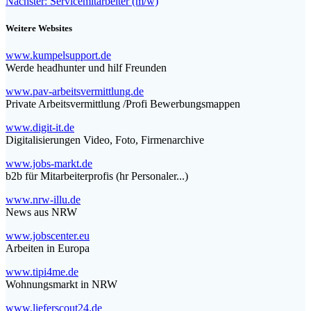
Nächster
Nächster:
Servicemitarbeiter (m/w)
Beitrag:
Weitere Websites
www.kumpelsupport.de
Werde headhunter und hilf Freunden
www.pav-arbeitsvermittlung.de
Private Arbeitsvermittlung /Profi Bewerbungsmappen
www.digit-it.de
Digitalisierungen Video, Foto, Firmenarchive
www.jobs-markt.de
b2b für Mitarbeiterprofis (hr Personaler...)
www.nrw-illu.de
News aus NRW
www.jobscenter.eu
Arbeiten in Europa
www.tipi4me.de
Wohnungsmarkt in NRW
www.lieferscout24.de