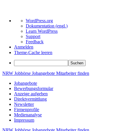
Über
WordPress.org
WordPress
Dokumentation (engl.)
Learn WordPress
Support
Feedback
Anmelden
Theme-Cache leeren
Suchen
Zum
NRW
Jobbörse
Jobangebote
Mitarbeiter
finden
Inhalt
Jobangebote
springen
Bewerbungsformular
Anzeige aufgeben
Direktvermittlung
Newsletter
Firmenprofile
Medienanalyse
Impressum
NRW
Jobbörse
Jobangebote
Mitarbeiter
finden