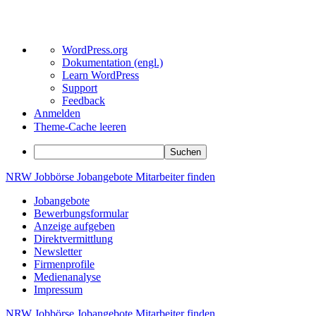
Über
WordPress.org
WordPress
Dokumentation (engl.)
Learn WordPress
Support
Feedback
Anmelden
Theme-Cache leeren
Suchen
Zum
NRW
Jobbörse
Jobangebote
Mitarbeiter
finden
Inhalt
Jobangebote
springen
Bewerbungsformular
Anzeige aufgeben
Direktvermittlung
Newsletter
Firmenprofile
Medienanalyse
Impressum
NRW
Jobbörse
Jobangebote
Mitarbeiter
finden