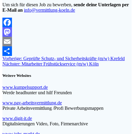
Um sich für diesen Job zu bewerben,
sende deine Unterlagen per
E-Mail an
info@vermittlung-koeln.de
Facebook
Mastodon
Email
Beitragsnavigation
Vorheriger
Vorherige:
Geprüfte Schutz- und Sicherheitskräfte (m/w) Krefeld
Teilen
Nächster
Beitrag:
Nächster:
Mitarbeiter Frühstückservice (m/w) Köln
Beitrag:
Weitere Websites
www.kumpelsupport.de
Werde headhunter und hilf Freunden
www.pav-arbeitsvermittlung.de
Private Arbeitsvermittlung /Profi Bewerbungsmappen
www.digit-it.de
Digitalisierungen Video, Foto, Firmenarchive
www.jobs-markt.de