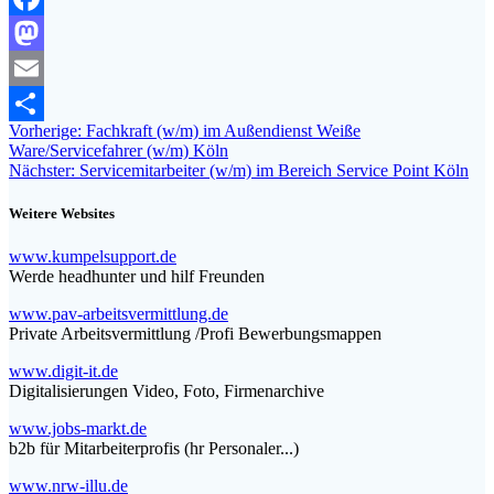
Facebook
Mastodon
Email
Beitragsnavigation
Vorheriger
Vorherige:
Fachkraft (w/m) im Außendienst Weiße
Teilen
Beitrag:
Ware/Servicefahrer (w/m) Köln
Nächster
Nächster:
Servicemitarbeiter (w/m) im Bereich Service Point Köln
Beitrag:
Weitere Websites
www.kumpelsupport.de
Werde headhunter und hilf Freunden
www.pav-arbeitsvermittlung.de
Private Arbeitsvermittlung /Profi Bewerbungsmappen
www.digit-it.de
Digitalisierungen Video, Foto, Firmenarchive
www.jobs-markt.de
b2b für Mitarbeiterprofis (hr Personaler...)
www.nrw-illu.de