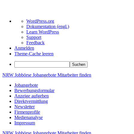
Über
WordPress.org
WordPress
Dokumentation (engl.)
Learn WordPress
Support
Feedback
Anmelden
Theme-Cache leeren
Suchen
Zum
NRW
Jobbörse
Jobangebote
Mitarbeiter
finden
Inhalt
Jobangebote
springen
Bewerbungsformular
Anzeige aufgeben
Direktvermittlung
Newsletter
Firmenprofile
Medienanalyse
Impressum
NRW
Jobbörse
Jobangebote
Mitarbeiter
finden