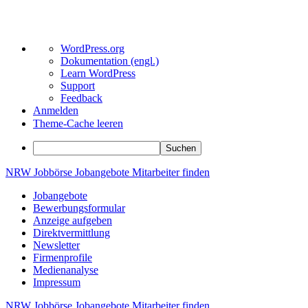
Über
WordPress.org
WordPress
Dokumentation (engl.)
Learn WordPress
Support
Feedback
Anmelden
Theme-Cache leeren
Suchen
Zum
NRW
Jobbörse
Jobangebote
Mitarbeiter
finden
Inhalt
Jobangebote
springen
Bewerbungsformular
Anzeige aufgeben
Direktvermittlung
Newsletter
Firmenprofile
Medienanalyse
Impressum
NRW
Jobbörse
Jobangebote
Mitarbeiter
finden