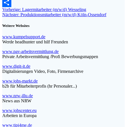
Email
Beitragsnavigation
Vorheriger
Vorherige:
Lagermitarbeiter (m/w/d) Wesseling
Teilen
Nächster
Beitrag:
Nächster:
Produktionsmitarbeiter (m/w/d) Köln-Ossendorf
Beitrag:
Weitere Websites
www.kumpelsupport.de
Werde headhunter und hilf Freunden
www.pav-arbeitsvermittlung.de
Private Arbeitsvermittlung /Profi Bewerbungsmappen
www.digit-it.de
Digitalisierungen Video, Foto, Firmenarchive
www.jobs-markt.de
b2b für Mitarbeiterprofis (hr Personaler...)
www.nrw-illu.de
News aus NRW
www.jobscenter.eu
Arbeiten in Europa
www.tipi4me.de