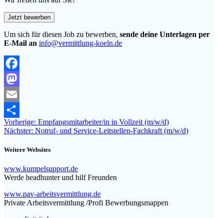
Um sich für diesen Job zu bewerben,
sende deine Unterlagen per
E-Mail an
info@vermittlung-koeln.de
Facebook
Mastodon
Email
Beitragsnavigation
Vorheriger
Vorherige:
Empfangsmitarbeiter/in in Vollzeit (m/w/d)
Teilen
Nächster
Beitrag:
Nächster:
Notruf- und Service-Leitstellen-Fachkraft (m/w/d)
Beitrag:
Weitere Websites
www.kumpelsupport.de
Werde headhunter und hilf Freunden
www.pav-arbeitsvermittlung.de
Private Arbeitsvermittlung /Profi Bewerbungsmappen