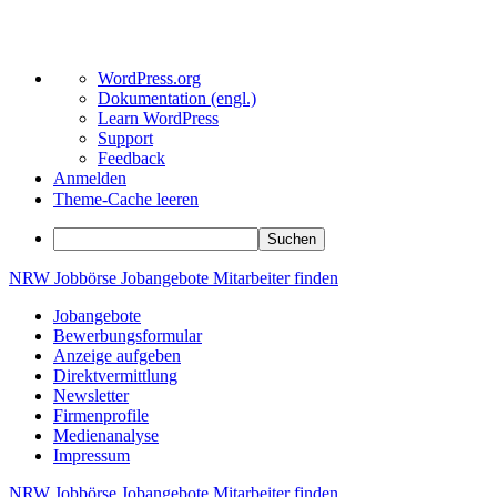
Über
WordPress.org
WordPress
Dokumentation (engl.)
Learn WordPress
Support
Feedback
Anmelden
Theme-Cache leeren
Suchen
Zum
NRW
Jobbörse
Jobangebote
Mitarbeiter
finden
Inhalt
Jobangebote
springen
Bewerbungsformular
Anzeige aufgeben
Direktvermittlung
Newsletter
Firmenprofile
Medienanalyse
Impressum
NRW
Jobbörse
Jobangebote
Mitarbeiter
finden