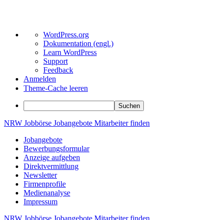
Über
WordPress.org
WordPress
Dokumentation (engl.)
Learn WordPress
Support
Feedback
Anmelden
Theme-Cache leeren
Suchen
Zum
NRW
Jobbörse
Jobangebote
Mitarbeiter
finden
Inhalt
Jobangebote
springen
Bewerbungsformular
Anzeige aufgeben
Direktvermittlung
Newsletter
Firmenprofile
Medienanalyse
Impressum
NRW
Jobbörse
Jobangebote
Mitarbeiter
finden