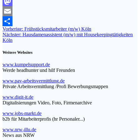
Facebook
Mastodon
Email
Beitragsnavigation
Vorheriger
Vorherige:
Frühstücksmitarbeiter (m/w) Köln
Teilen
Nächster
Beitrag:
Nächster:
Hausdamenassistent (m/w) mit Housekeepingtätigkeiten
Beitrag:
Köln
Weitere Websites
www.kumpelsupport.de
Werde headhunter und hilf Freunden
www.pav-arbeitsvermittlung.de
Private Arbeitsvermittlung /Profi Bewerbungsmappen
www.digit-it.de
Digitalisierungen Video, Foto, Firmenarchive
www.jobs-markt.de
b2b für Mitarbeiterprofis (hr Personaler...)
www.nrw-illu.de
News aus NRW