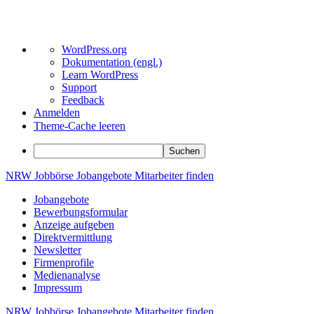
Über
WordPress.org
WordPress
Dokumentation (engl.)
Learn WordPress
Support
Feedback
Anmelden
Theme-Cache leeren
Suchen
Zum
NRW
Jobbörse
Jobangebote
Mitarbeiter
finden
Inhalt
Jobangebote
springen
Bewerbungsformular
Anzeige aufgeben
Direktvermittlung
Newsletter
Firmenprofile
Medienanalyse
Impressum
NRW
Jobbörse
Jobangebote
Mitarbeiter
finden