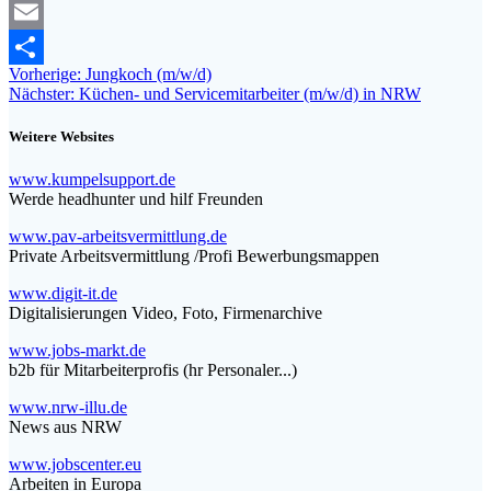
Mastodon
Email
Beitragsnavigation
Vorheriger
Vorherige:
Jungkoch (m/w/d)
Teilen
Nächster
Beitrag:
Nächster:
Küchen- und Servicemitarbeiter (m/w/d) in NRW
Beitrag:
Weitere Websites
www.kumpelsupport.de
Werde headhunter und hilf Freunden
www.pav-arbeitsvermittlung.de
Private Arbeitsvermittlung /Profi Bewerbungsmappen
www.digit-it.de
Digitalisierungen Video, Foto, Firmenarchive
www.jobs-markt.de
b2b für Mitarbeiterprofis (hr Personaler...)
www.nrw-illu.de
News aus NRW
www.jobscenter.eu
Arbeiten in Europa