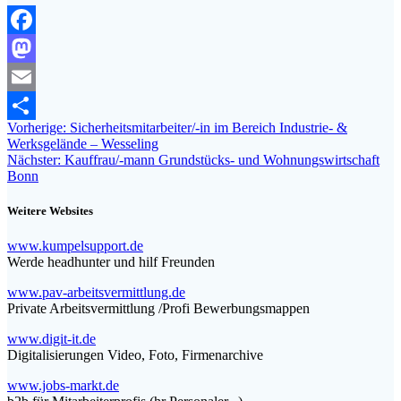
Facebook
Mastodon
Email
Beitragsnavigation
Vorheriger
Vorherige:
Sicherheitsmitarbeiter/-in im Bereich Industrie- &
Teilen
Beitrag:
Werksgelände – Wesseling
Nächster
Nächster:
Kauffrau/-mann Grundstücks- und Wohnungswirtschaft
Beitrag:
Bonn
Weitere Websites
www.kumpelsupport.de
Werde headhunter und hilf Freunden
www.pav-arbeitsvermittlung.de
Private Arbeitsvermittlung /Profi Bewerbungsmappen
www.digit-it.de
Digitalisierungen Video, Foto, Firmenarchive
www.jobs-markt.de