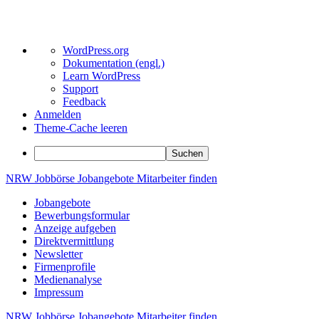
Über
WordPress.org
WordPress
Dokumentation (engl.)
Learn WordPress
Support
Feedback
Anmelden
Theme-Cache leeren
Suchen
Zum
NRW
Jobbörse
Jobangebote
Mitarbeiter
finden
Inhalt
Jobangebote
springen
Bewerbungsformular
Anzeige aufgeben
Direktvermittlung
Newsletter
Firmenprofile
Medienanalyse
Impressum
NRW
Jobbörse
Jobangebote
Mitarbeiter
finden