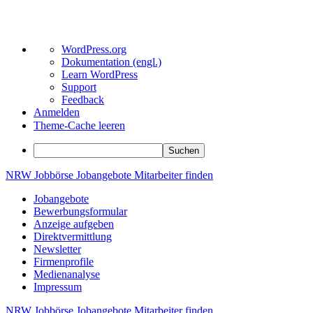
Über
WordPress.org
WordPress
Dokumentation (engl.)
Learn WordPress
Support
Feedback
Anmelden
Theme-Cache leeren
Suchen
Zum
NRW
Jobbörse
Jobangebote
Mitarbeiter
finden
Inhalt
Jobangebote
springen
Bewerbungsformular
Anzeige aufgeben
Direktvermittlung
Newsletter
Firmenprofile
Medienanalyse
Impressum
NRW
Jobbörse
Jobangebote
Mitarbeiter
finden