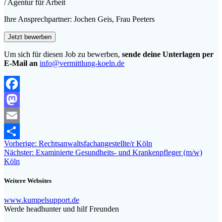
/ Agentur für Arbeit
Ihre Ansprechpartner: Jochen Geis, Frau Peeters
Um sich für diesen Job zu bewerben,
sende deine Unterlagen per
E-Mail an
info@vermittlung-koeln.de
Facebook
Mastodon
Email
Beitragsnavigation
Vorheriger
Vorherige:
Rechtsanwaltsfachangestellte/r Köln
Teilen
Nächster
Beitrag:
Nächster:
Examinierte Gesundheits- und Krankenpfleger (m/w)
Beitrag:
Köln
Weitere Websites
www.kumpelsupport.de
Werde headhunter und hilf Freunden