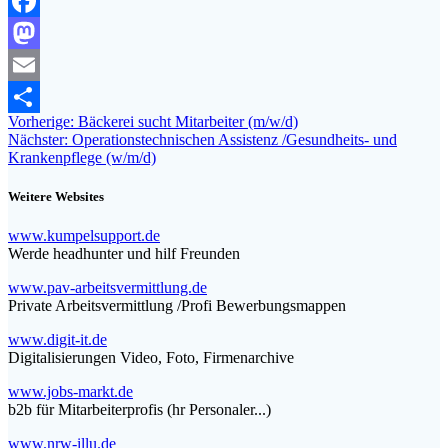
Facebook
Mastodon
Email
Beitragsnavigation
Vorheriger
Vorherige:
Bäckerei sucht Mitarbeiter (m/w/d)
Teilen
Nächster
Beitrag:
Nächster:
Operationstechnischen Assistenz /Gesundheits- und
Beitrag:
Krankenpflege (w/m/d)
Weitere Websites
www.kumpelsupport.de
Werde headhunter und hilf Freunden
www.pav-arbeitsvermittlung.de
Private Arbeitsvermittlung /Profi Bewerbungsmappen
www.digit-it.de
Digitalisierungen Video, Foto, Firmenarchive
www.jobs-markt.de
b2b für Mitarbeiterprofis (hr Personaler...)
www.nrw-illu.de