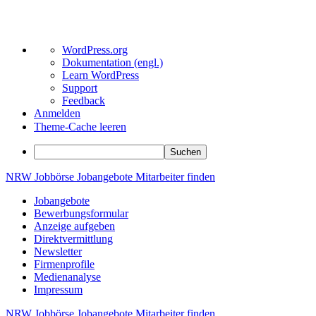
Über
WordPress.org
WordPress
Dokumentation (engl.)
Learn WordPress
Support
Feedback
Anmelden
Theme-Cache leeren
Suchen
Zum
NRW
Jobbörse
Jobangebote
Mitarbeiter
finden
Inhalt
Jobangebote
springen
Bewerbungsformular
Anzeige aufgeben
Direktvermittlung
Newsletter
Firmenprofile
Medienanalyse
Impressum
NRW
Jobbörse
Jobangebote
Mitarbeiter
finden