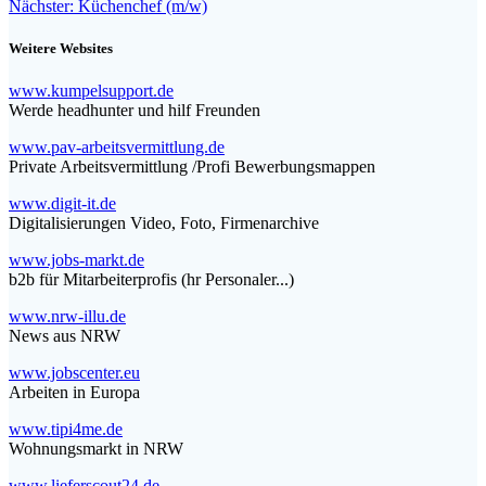
Nächster
Beitrag:
Nächster:
Küchenchef (m/w)
Beitrag:
Weitere Websites
www.kumpelsupport.de
Werde headhunter und hilf Freunden
www.pav-arbeitsvermittlung.de
Private Arbeitsvermittlung /Profi Bewerbungsmappen
www.digit-it.de
Digitalisierungen Video, Foto, Firmenarchive
www.jobs-markt.de
b2b für Mitarbeiterprofis (hr Personaler...)
www.nrw-illu.de
News aus NRW
www.jobscenter.eu
Arbeiten in Europa
www.tipi4me.de
Wohnungsmarkt in NRW
www.lieferscout24.de