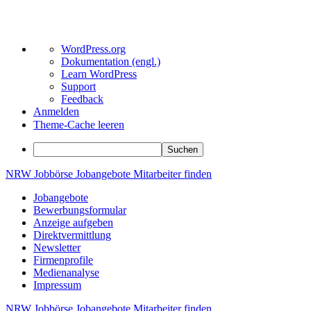
Über
WordPress.org
WordPress
Dokumentation (engl.)
Learn WordPress
Support
Feedback
Anmelden
Theme-Cache leeren
Suchen
Zum
NRW
Jobbörse
Jobangebote
Mitarbeiter
finden
Inhalt
Jobangebote
springen
Bewerbungsformular
Anzeige aufgeben
Direktvermittlung
Newsletter
Firmenprofile
Medienanalyse
Impressum
NRW
Jobbörse
Jobangebote
Mitarbeiter
finden